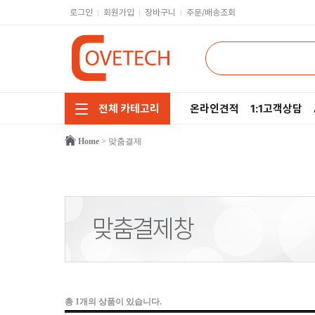
로그인
회원가입
장바구니
주문/배송조회
온라인견적
1:1고객상담
전체 카테고리
Home
> 맞춤결제
주요부품/키보드/마우스
CPU
모니터/노트북/데스크탑
RAM
저장장치/케이블/쿨러
메인보드
네트워크/스피커/영상
VGA
소프트웨어/멀티탭/공구
SSD
헤드셋/태블릿/휴대폰
HDD