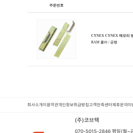
복합기/프린터/사무기기
ODD
케이스
파워
키보드
마우스
조립비
회사소개
이용약관
개인정보취급방침
고객만족센터
제휴문의
이
(주)코브텍
070-5015-2846
평일(월~금)