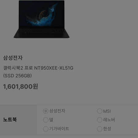
복합기/프린터/사무기기
ODD
케이스
파워
키보드
마우스
삼성전자
조립비
갤럭시북2 프로 NT950XEE-XL51G
(SSD 256GB)
1,601,800원
삼성전자
MSI
노트북
델
레노버
기가바이트
한성