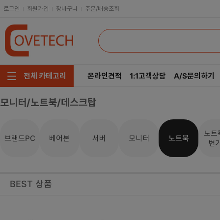
로그인
회원가입
장바구니
주문/배송조회
온라인견적
1:1고객상담
A/S문의하기
전체 카테고리
모니터/노트북/데스크탑
주요부품/키보드/마우스
CPU
인텔
모니터/노트북/데스크탑
RAM
AMD
노트
브랜드PC
베어본
서버
모니터
노트북
변
저장장치/케이블/쿨러
메인보드
네트워크/스피커/영상
VGA
BEST 상품
소프트웨어/멀티탭/공구
SSD
헤드셋/태블릿/휴대폰
HDD