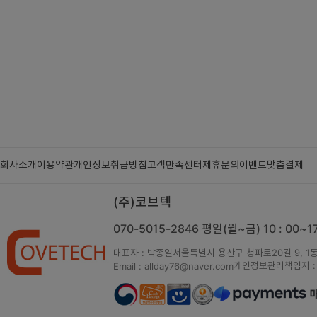
회사소개
이용약관
개인정보취급방침
고객만족센터
제휴문의
이벤트
맞춤결제
(주)코브텍
070-5015-2846
평일(월~금) 10 : 00~
대표자 : 박종일
서울특별시 용산구 청파로20길 9, 1동
개인정보관리책임자 :
Email : allday76@naver.com