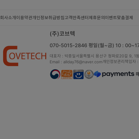
회사소개
이용약관
개인정보취급방침
고객만족센터
제휴문의
이벤트
맞춤결제
(주)코브텍
070-5015-2846
평일(월~금) 10 : 00~
대표자 : 박종일
서울특별시 용산구 청파로20길 9, 1동
개인정보관리책임자 :
Email : allday76@naver.com