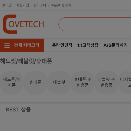
로그인
회원가입
장바구니
주문/배송조회
온라인견적
1:1고객상담
A/S문의하기
전체 카테고리
헤드셋/태블릿/휴대폰
주요부품/키보드/마우스
CPU
인텔
모니터/노트북/데스크탑
RAM
AMD
헤드폰/이
휴대폰 주
태블릿 주
디지
휴대폰
태블릿
어폰
변용품
변용품
저장장치/케이블/쿨러
메인보드
네트워크/스피커/영상
VGA
BEST 상품
소프트웨어/멀티탭/공구
SSD
헤드셋/태블릿/휴대폰
HDD