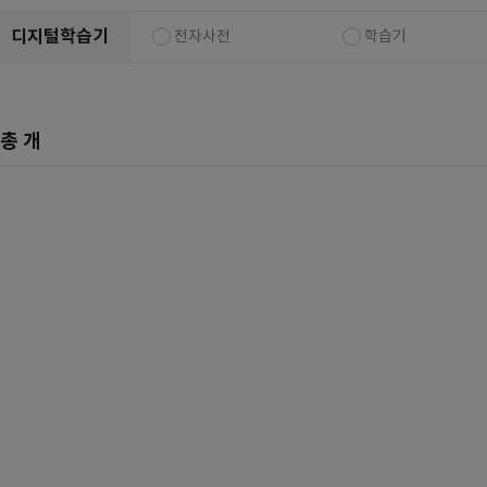
복합기/프린터/사무기기
ODD
디지털학습기
전자사전
학습기
케이스
파워
총
개
키보드
마우스
조립비