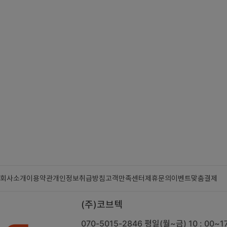
회사소개
이용약관
개인정보취급방침
고객만족센터
제휴문의
이벤트
맞춤결제
(주)코브텍
070-5015-2846
평일(월~금) 10 : 00~