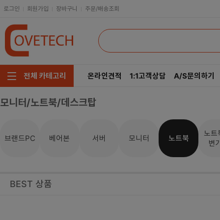
로그인
회원가입
장바구니
주문/배송조회
온라인견적
1:1고객상담
A/S문의하기
전체 카테고리
모니터/노트북/데스크탑
주요부품/키보드/마우스
CPU
인텔
모니터/노트북/데스크탑
RAM
AMD
노트
브랜드PC
베어본
서버
모니터
노트북
변
저장장치/케이블/쿨러
메인보드
네트워크/스피커/영상
VGA
BEST 상품
소프트웨어/멀티탭/공구
SSD
헤드셋/태블릿/휴대폰
HDD