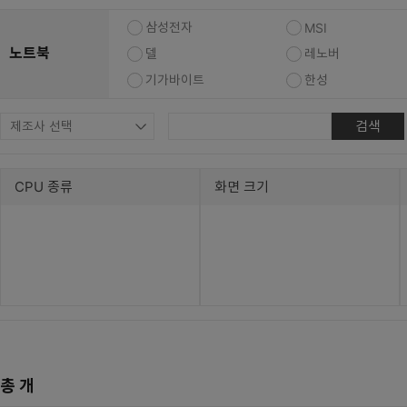
복합기/프린터/사무기기
ODD
삼성전자
MSI
케이스
노트북
델
레노버
기가바이트
한성
파워
키보드
검색
마우스
CPU 종류
화면 크기
조립비
총
개