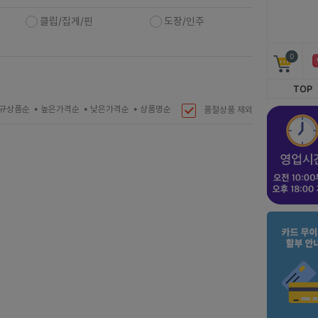
클립/집게/핀
도장/인주
0
TOP
규상품순
높은가격순
낮은가격순
상품명순
품절상품 제외