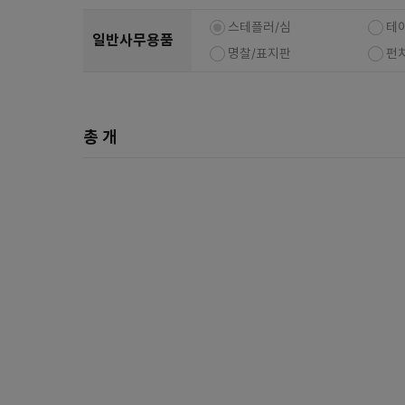
복합기/프린터/사무기기
ODD
스테플러/심
테
일반사무용품
케이스
명찰/표지판
펀
파워
키보드
총
개
마우스
조립비