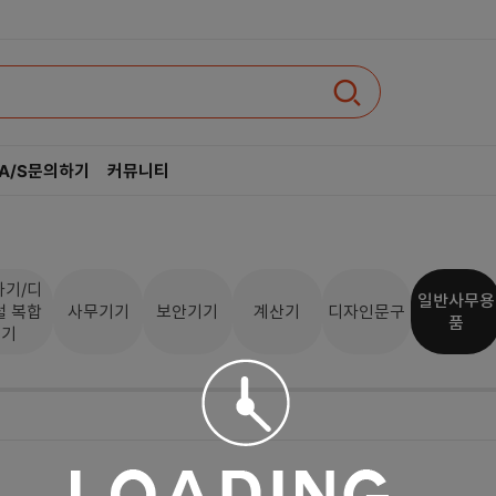
A/S문의하기
커뮤니티
인텔
AMD
사기/디
일반사무용
털 복합
사무기기
보안기기
계산기
디자인문구
품
기