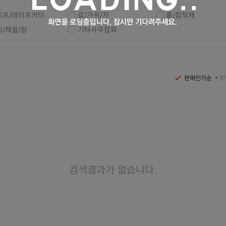
이프/테이프커터
칼/가위/자
풀/접착제
치/책철/링
기타사무잡화
신
판매인기순
검색결과가 없습니다.