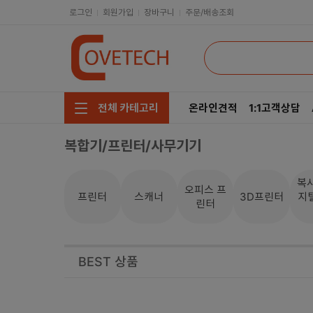
로그인
회원가입
장바구니
주문/배송조회
온라인견적
1:1고객상담
전체 카테고리
복합기/프린터/사무기기
주요부품/키보드/마우스
CPU
모니터/노트북/데스크탑
RAM
복
오피스 프
프린터
스캐너
3D프린터
지
린터
저장장치/케이블/쿨러
메인보드
네트워크/스피커/영상
VGA
BEST 상품
소프트웨어/멀티탭/공구
SSD
헤드셋/태블릿/휴대폰
HDD