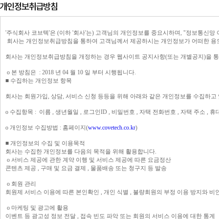
복합기/프린터/사무기기
ODD
케이스
'주식회사 코브텍'은 (이하 '회사'는) 고객님의 개인정보를 중요시하며, "정보통신망
회사는 개인정보취급방침을 통하여 고객님께서 제공하시는 개인정보가 어떠한 용도
파워
회사는 개인정보취급방침을 개정하는 경우 웹사이트 공지사항(또는 개별공지)을 통
키보드
ο 본 방침은 : 2018 년 04 월 10 일 부터 시행됩니다.
■ 수집하는 개인정보 항목
마우스
회사는 회원가입, 상담, 서비스 신청 등등을 위해 아래와 같은 개인정보를 수집하고
조립비
ο 수집항목 : 이름 , 생년월일 , 로그인ID , 비밀번호 , 자택 전화번호 , 자택 주소 , 휴
ο 개인정보 수집방법 : 홈페이지(
www.covetech.co.kr
)
■ 개인정보의 수집 및 이용목적
회사는 수집한 개인정보를 다음의 목적을 위해 활용합니다.
ο 서비스 제공에 관한 계약 이행 및 서비스 제공에 따른 요금정산
콘텐츠 제공 , 구매 및 요금 결제 , 물품배송 또는 청구지 등 발송
ο 회원 관리
회원제 서비스 이용에 따른 본인확인 , 개인 식별 , 불량회원의 부정 이용 방지와 비인가
ο 마케팅 및 광고에 활용
이벤트 등 광고성 정보 전달 , 접속 빈도 파악 또는 회원의 서비스 이용에 대한 통계