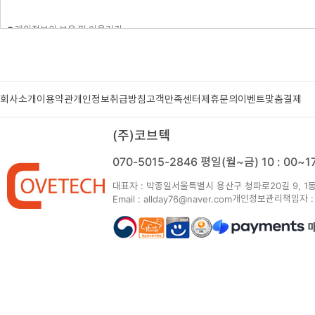
■ 개인정보의 보유 및 이용기간
원칙적으로, 개인정보 수집 및 이용목적이 달성된 후에는 해당 정보를 지체 없이 파
보관합니다.
보존 항목 : 이름 , 자택 전화번호 , 자택 주소 , 휴대전화번호 , 이메일 , 결제기록
보존 근거 : 관계법령에 의거
보존 기간 : 관계법령에 의거
회사소개
이용약관
개인정보취급방침
고객만족센터
제휴문의
이벤트
맞춤결제
계약 또는 청약철회 등에 관한 기록 : 5년 (전자상거래등에서의 소비자보호에 관한 
대금결제 및 재화 등의 공급에 관한 기록 : 5년 (전자상거래등에서의 소비자보호에 
소비자의 불만 또는 분쟁처리에 관한 기록 : 3년 (전자상거래등에서의 소비자보호에 
(주)코브텍
신용정보의 수집/처리 및 이용 등에 관한 기록 : 3년 (신용정보의 이용 및 보호에 관한
070-5015-2846
평일(월~금) 10 : 00~
~■ 개인정보의 파기절차 및 방법
회사는 원칙적으로 개인정보 수집 및 이용목적이 달성된 후에는 해당 정보를 지체없
대표자 : 박종일
서울특별시 용산구 청파로20길 9, 1동
ο 파기절차
개인정보관리책임자 :
Email : allday76@naver.com
회원님이 회원가입 등을 위해 입력하신 정보는 목적이 달성된 후 별도의 DB로 옮겨져
파기되어집니다.
별도 DB로 옮겨진 개인정보는 법률에 의한 경우가 아니고서는 보유되어지는 이외의
ο 파기방법
- 전자적 파일형태로 저장된 개인정보는 기록을 재생할 수 없는 기술적 방법을 사
■ 개인정보 제공
회사는 이용자의 개인정보를 원칙적으로 외부에 제공하지 않습니다. 다만, 아래의 
- 이용자들이 사전에 동의한 경우