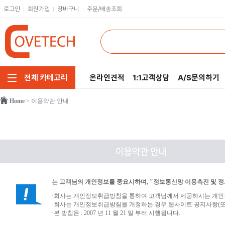
로그인
회원가입
장바구니
주문/배송조회
온라인견적
1:1고객상담
A/S문의하기
전체 카테고리
Home
> 이용약관 안내
주요부품/키보드/마우스
CPU
인텔
모니터/노트북/데스크탑
RAM
AMD
저장장치/케이블/쿨러
메인보드
네트워크/스피커/영상
VGA
는 고객님의 개인정보를 중요시하며, "정보통신망 이용촉진 및 정
소프트웨어/멀티탭/공구
SSD
·회사는 개인정보취급방침을 통하여 고객님께서 제공하시는 개인정
·회사는 개인정보취급방침을 개정하는 경우 웹사이트 공지사항(또
헤드셋/태블릿/휴대폰
HDD
·본 방침은 : 2007 년 11 월 21 일 부터 시행됩니다.