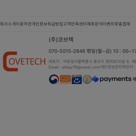
회사소개
이용약관
개인정보취급방침
고객만족센터
제휴문의
이벤트
맞춤결제
(주)코브텍
070-5015-2846
평일(월~금) 10 : 00~
대표자 : 박종일
서울특별시 용산구 청파로20길 9, 1동
개인정보관리책임자 :
Email : allday76@naver.com