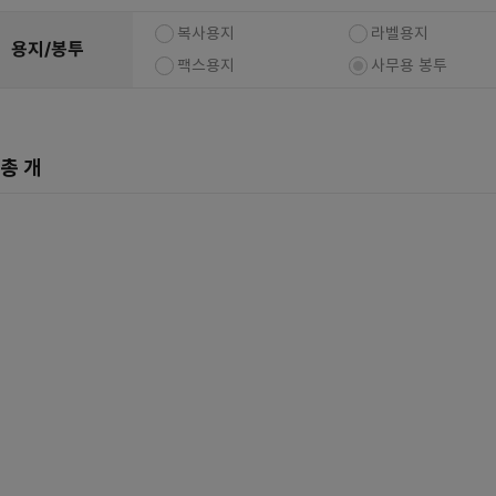
복합기/프린터/사무기기
ODD
복사용지
라벨용지
용지/봉투
케이스
팩스용지
사무용 봉투
파워
키보드
총
개
마우스
조립비