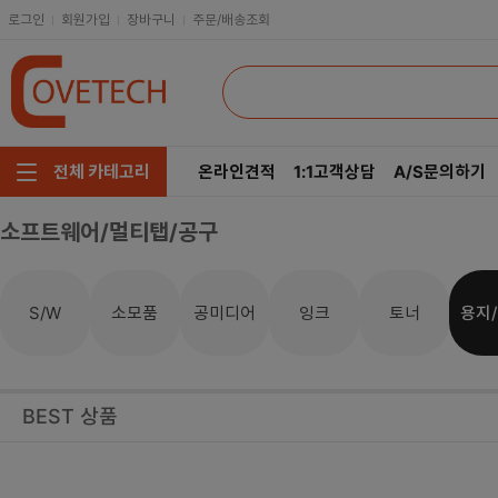
로그인
회원가입
장바구니
주문/배송조회
온라인견적
1:1고객상담
A/S문의하기
전체 카테고리
소프트웨어/멀티탭/공구
주요부품/키보드/마우스
CPU
인텔
모니터/노트북/데스크탑
RAM
AMD
소모품
공미디어
잉크
토너
용지
S/W
저장장치/케이블/쿨러
메인보드
네트워크/스피커/영상
VGA
BEST 상품
소프트웨어/멀티탭/공구
SSD
헤드셋/태블릿/휴대폰
HDD