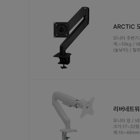
ARCTIC 
모니터 주변기기 
게:~10kg / 
(높낮이) / 틸
리버네트워크
모니터 암 / VE
크기:17~32형
께:10~48mm