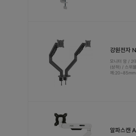
강원전자 N
모니터 암 / 2대
(상하) / 스위
께:20~85m
알파스캔 A