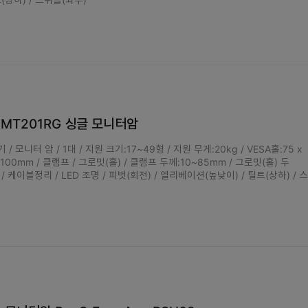
G MT201RG 싱글 모니터암
 모니터 암 / 1대 / 지원 크기:17~49형 / 지원 무게:20kg / VESA홀:75 x
 100mm / 클램프 / 그로밋(홀) / 클램프 두께:10~85mm / 그로밋(홀) 두
 / 케이블정리 / LED 조명 / 피벗(회전) / 엘리베이션(높낮이) / 틸트(상하) / 