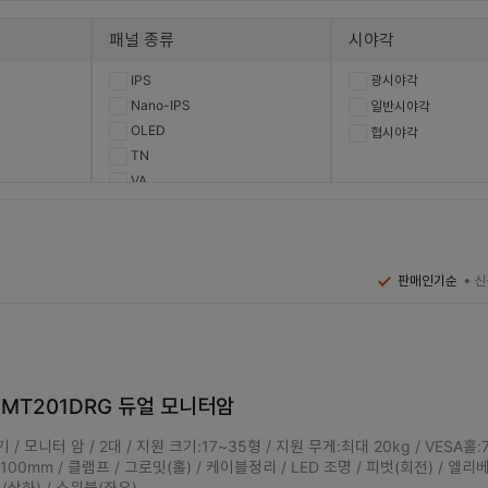
패널 종류
시야각
IPS
광시야각
Nano-IPS
일반시야각
OLED
협시야각
TN
VA
신
판매인기순
G MT201DRG 듀얼 모니터암
 모니터 암 / 2대 / 지원 크기:17~35형 / 지원 무게:최대 20kg / VESA홀:7
x 100mm / 클램프 / 그로밋(홀) / 케이블정리 / LED 조명 / 피벗(회전) / 엘
트(상하) / 스위블(좌우)