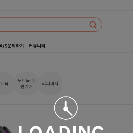
A/S문의하기
커뮤니티
인텔
AMD
노트북 주
노트북
리퍼비시
변기기