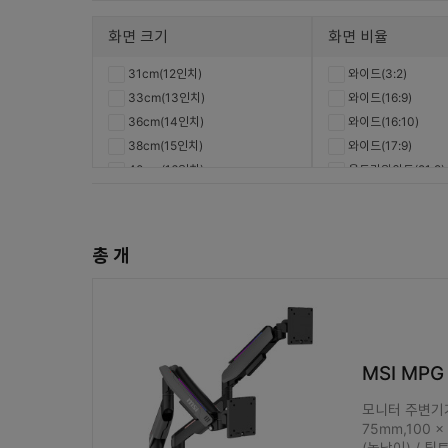
화면 크기
화면 비율
31cm(12인치)
와이드(3:2)
33cm(13인치)
와이드(16:9)
36cm(14인치)
와이드(16:10)
38cm(15인치)
와이드(17:9)
40cm(16인치)
울트라와이드(21:9)
43cm(17인치)
울트라와이드(32:9)
46cm(18인치)
일반(4:3)
48cm(19인치)
일반(5:4)
총
개
51cm(20인치)
53cm(21인치)
56cm(22인치)
58cm(23인치)
61cm(24인치)
MSI MP
63cm(25인치)
모니터 주변기기 /
66cm(26인치)
75mm,100 
68cm(27인치)
(높낮이) / 틸