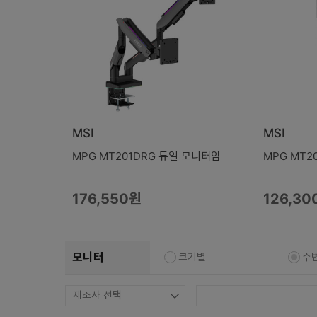
복합기/프린터/사무기기
ODD
케이스
파워
키보드
마우스
MSI
MSI
조립비
MPG MT201DRG 듀얼 모니터암
MPG MT2
176,550원
126,30
모니터
크기별
주