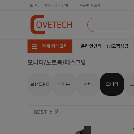
로그인
회원가입
장바구니
주문/배송조회
온라인견적
1:1고객상담
전체 카테고리
모니터/노트북/데스크탑
주요부품/키보드/마우스
CPU
모니터/노트북/데스크탑
RAM
브랜드PC
베어본
서버
모니터
저장장치/케이블/쿨러
메인보드
네트워크/스피커/영상
VGA
BEST 상품
소프트웨어/멀티탭/공구
SSD
헤드셋/태블릿/휴대폰
HDD