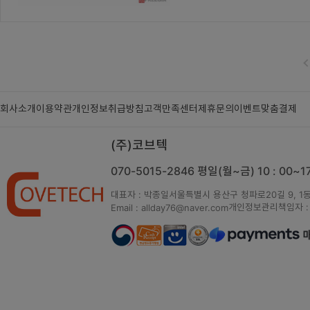
회사소개
이용약관
개인정보취급방침
고객만족센터
제휴문의
이벤트
맞춤결제
(주)코브텍
070-5015-2846
평일(월~금) 10 : 00~
대표자 : 박종일
서울특별시 용산구 청파로20길 9, 1동
개인정보관리책임자 :
Email : allday76@naver.com