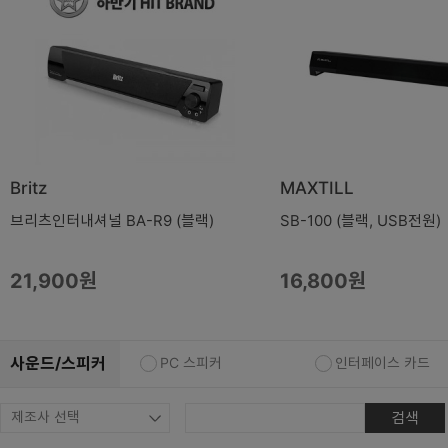
복합기/프린터/사무기기
ODD
케이스
파워
키보드
마우스
Britz
MAXTILL
조립비
브리츠인터내셔널 BA-R9 (블랙)
SB-100 (블랙, USB전원)
21,900원
16,800원
사운드/스피커
PC 스피커
인터페이스 카드
검색