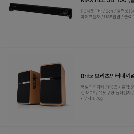
MAXTILL SB-100 (
PC사운드바 / 2ch / 출력:6(3
마이크단자 / USB전원 / 출력 
Britz 브리츠인터내셔널 Z
북셸프스피커 / PC용 / 출력:5W 
질:MDF / 유닛구성:풀레인지 
/ 무게:1.2kg