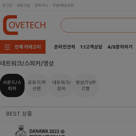
로그인
회원가입
장바구니
주문/배송조회
온라인견적
1:1고객상담
A/S문의하기
전체 카테고리
네트워크/스피커/영상
주요부품/키보드/마우스
CPU
인텔
모니터/노트북/데스크탑
RAM
AMD
사운드/스
공유기/무
네트워크/
영상/TV/P
피커
선랜
장비
C캠
저장장치/케이블/쿨러
메인보드
네트워크/스피커/영상
VGA
BEST 상품
소프트웨어/멀티탭/공구
SSD
헤드셋/태블릿/휴대폰
HDD