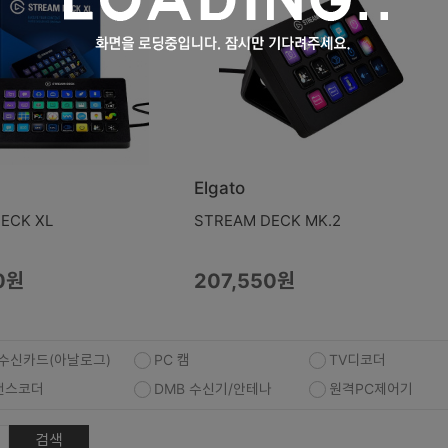
Elgato
ECK XL
STREAM DECK MK.2
0원
207,550원
V수신카드(아날로그)
PC 캠
TV디코더
랜스코더
DMB 수신기/안테나
원격PC제어기
검색