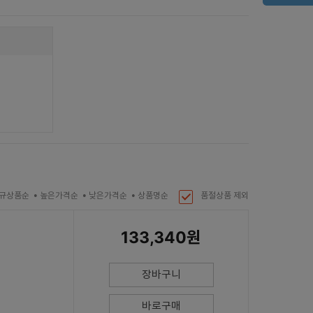
규상품순
높은가격순
낮은가격순
상품명순
품절상품 제외
133,340원
장바구니
바로구매