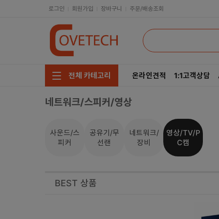
로그인
회원가입
장바구니
주문/배송조회
온라인견적
1:1고객상담
전체 카테고리
네트워크/스피커/영상
주요부품/키보드/마우스
CPU
모니터/노트북/데스크탑
RAM
사운드/스
공유기/무
네트워크/
영상/TV/P
피커
선랜
장비
C캠
저장장치/케이블/쿨러
메인보드
네트워크/스피커/영상
VGA
BEST 상품
소프트웨어/멀티탭/공구
SSD
헤드셋/태블릿/휴대폰
HDD