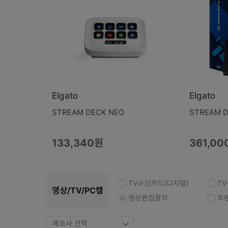
복합기/프린터/사무기기
ODD
케이스
파워
키보드
마우스
Elgato
Elgato
조립비
STREAM DECK NEO
STREAM D
133,340원
361,00
TV수신카드(디지털)
T
영상/TV/PC캠
영상편집장치
트