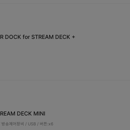
LR DOCK for STREAM DECK +
TREAM DECK MINI
방송제어장비 / USB / 버튼:x6