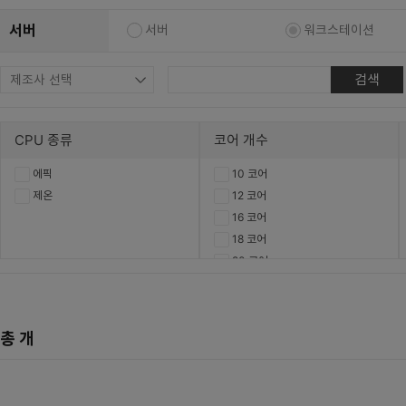
복합기/프린터/사무기기
ODD
서버
서버
워크스테이션
케이스
검색
파워
키보드
CPU 종류
코어 개수
마우스
에픽
10 코어
조립비
제온
12 코어
16 코어
18 코어
20 코어
22 코어
24 코어
26 코어
총
개
32 코어
38 코어
48 코어