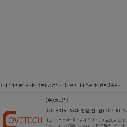
52 코어
56 코어
64 코어
96 코어
128 코어
옥타(8)코어
회사소개
이용약관
개인정보취급방침
고객만족센터
제휴문의
이벤트
맞춤결제
(주)코브텍
070-5015-2846
평일(월~금) 10 : 00~
대표자 : 박종일
서울특별시 용산구 청파로20길 9, 1동
개인정보관리책임자 :
Email : allday76@naver.com