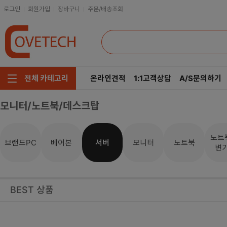
로그인
회원가입
장바구니
주문/배송조회
온라인견적
1:1고객상담
A/S문의하기
전체 카테고리
모니터/노트북/데스크탑
주요부품/키보드/마우스
CPU
인텔
모니터/노트북/데스크탑
RAM
AMD
노트
브랜드PC
베어본
서버
모니터
노트북
변
저장장치/케이블/쿨러
메인보드
네트워크/스피커/영상
VGA
BEST 상품
소프트웨어/멀티탭/공구
SSD
헤드셋/태블릿/휴대폰
HDD