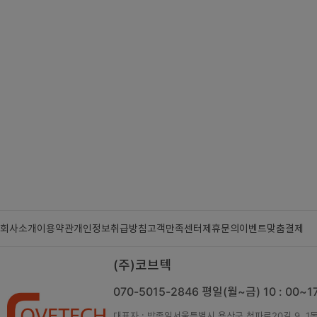
회사소개
이용약관
개인정보취급방침
고객만족센터
제휴문의
이벤트
맞춤결제
(주)코브텍
070-5015-2846
평일(월~금) 10 : 00~
대표자 : 박종일
서울특별시 용산구 청파로20길 9, 1동