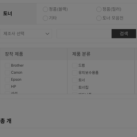
복합기/프린터/사무기기
ODD
정품(블랙)
정품(컬러)
토너
케이스
기타
토너 모음전
파워
검색
키보드
마우스
장착 제품
제품 분류
조립비
Brother
드럼
Canon
유지보수용품
Epson
토너
HP
토너칩
삼성
폐토너통
신도리코
후지필름비즈니스이노베이션
총
개