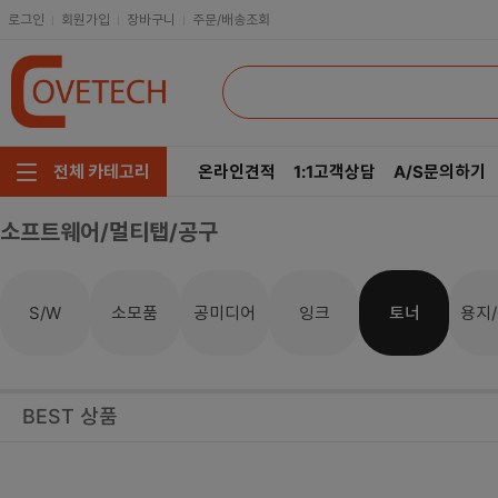
로그인
회원가입
장바구니
주문/배송조회
온라인견적
1:1고객상담
A/S문의하기
전체 카테고리
소프트웨어/멀티탭/공구
주요부품/키보드/마우스
CPU
인텔
모니터/노트북/데스크탑
RAM
AMD
소모품
공미디어
잉크
토너
용지
S/W
저장장치/케이블/쿨러
메인보드
네트워크/스피커/영상
VGA
BEST 상품
소프트웨어/멀티탭/공구
SSD
헤드셋/태블릿/휴대폰
HDD