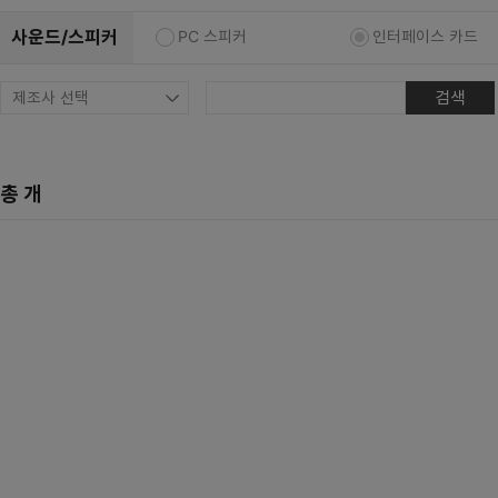
복합기/프린터/사무기기
ODD
사운드/스피커
PC 스피커
인터페이스 카드
케이스
검색
파워
키보드
마우스
총
개
조립비