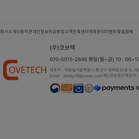
회사소개
이용약관
개인정보취급방침
고객만족센터
제휴문의
이벤트
맞춤결제
(주)코브텍
070-5015-2846
평일(월~금) 10 : 00~
대표자 : 박종일
서울특별시 용산구 청파로20길 9, 1동
개인정보관리책임자 :
Email : allday76@naver.com