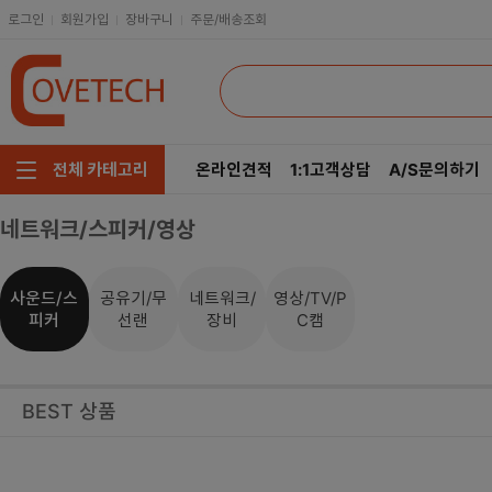
로그인
회원가입
장바구니
주문/배송조회
온라인견적
1:1고객상담
A/S문의하기
전체 카테고리
네트워크/스피커/영상
주요부품/키보드/마우스
CPU
인텔
모니터/노트북/데스크탑
RAM
AMD
사운드/스
공유기/무
네트워크/
영상/TV/P
피커
선랜
장비
C캠
저장장치/케이블/쿨러
메인보드
네트워크/스피커/영상
VGA
BEST 상품
소프트웨어/멀티탭/공구
SSD
헤드셋/태블릿/휴대폰
HDD