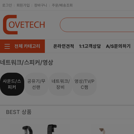
로그인
회원가입
장바구니
주문/배송조회
온라인견적
1:1고객상담
A/S문의하기
전체 카테고리
네트워크/스피커/영상
주요부품/키보드/마우스
CPU
인텔
모니터/노트북/데스크탑
RAM
AMD
사운드/스
공유기/무
네트워크/
영상/TV/P
피커
선랜
장비
C캠
저장장치/케이블/쿨러
메인보드
네트워크/스피커/영상
VGA
BEST 상품
소프트웨어/멀티탭/공구
SSD
헤드셋/태블릿/휴대폰
HDD