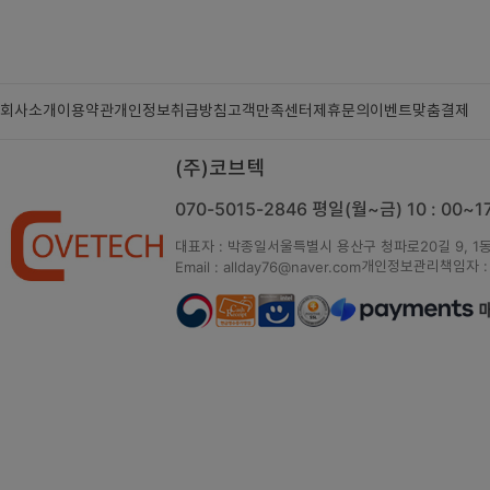
회사소개
이용약관
개인정보취급방침
고객만족센터
제휴문의
이벤트
맞춤결제
(주)코브텍
070-5015-2846
평일(월~금) 10 : 00~
대표자 : 박종일
서울특별시 용산구 청파로20길 9, 1동
개인정보관리책임자 :
Email : allday76@naver.com