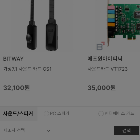
복합기/프린터/사무기기
ODD
케이스
파워
키보드
마우스
BITWAY
에즈윈아이피씨
조립비
가상7.1 사운드 카드 GS1
사운드카드 VT1723
32,100원
35,000원
사운드/스피커
PC 스피커
인터페이스 카드
검색