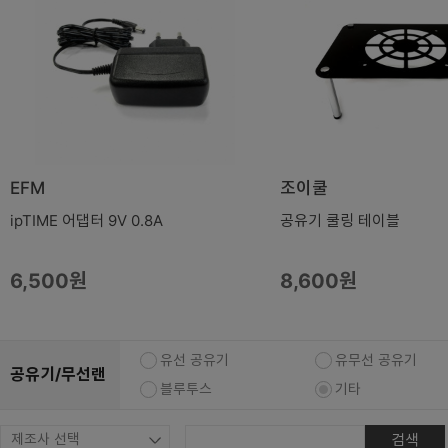
복합기/프린터/사무기기
ODD
케이스
파워
키보드
마우스
EFM
조이쿨
조립비
ipTIME 어댑터 9V 0.8A
공유기 쿨링 테이블
6,500원
8,600원
유선 공유기
유무선 공유기
공유기/무선랜
블루투스
기타
검색