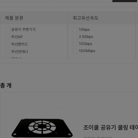
제품 분류
최고유선속도
공유기 주변기기
1Gbps
2.5Gbps
무선AP
10Gbps
무선랜카드
100Mbps
무선안테나
유무선
유선
총
개
조이쿨 공유기 쿨링 테