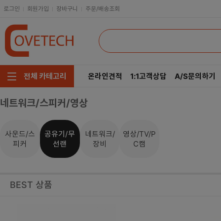
로그인
회원가입
장바구니
주문/배송조회
온라인견적
1:1고객상담
A/S문의하기
전체 카테고리
네트워크/스피커/영상
주요부품/키보드/마우스
CPU
인텔
모니터/노트북/데스크탑
RAM
AMD
사운드/스
공유기/무
네트워크/
영상/TV/P
피커
선랜
장비
C캠
저장장치/케이블/쿨러
메인보드
네트워크/스피커/영상
VGA
BEST 상품
소프트웨어/멀티탭/공구
SSD
헤드셋/태블릿/휴대폰
HDD