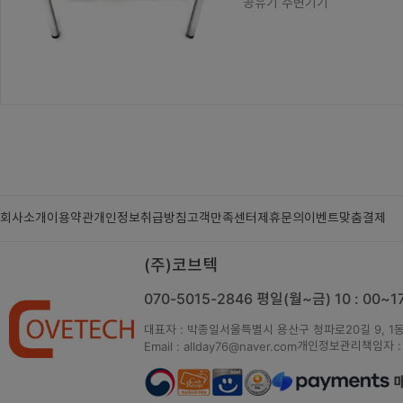
공유기 주변기기
회사소개
이용약관
개인정보취급방침
고객만족센터
제휴문의
이벤트
맞춤결제
(주)코브텍
070-5015-2846
평일(월~금) 10 : 00~
대표자 : 박종일
서울특별시 용산구 청파로20길 9, 1동
개인정보관리책임자 :
Email : allday76@naver.com