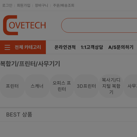
로그인
회원가입
장바구니
주문/배송조회
온라인견적
1:1고객상담
A/S문의하기
전체 카테고리
복합기/프린터/사무기기
주요부품/키보드/마우스
CPU
인텔
모니터/노트북/데스크탑
RAM
AMD
복사기/디
오피스 프
프린터
스캐너
3D프린터
지털 복합
사무
린터
저장장치/케이블/쿨러
메인보드
기
네트워크/스피커/영상
VGA
BEST 상품
소프트웨어/멀티탭/공구
SSD
헤드셋/태블릿/휴대폰
HDD