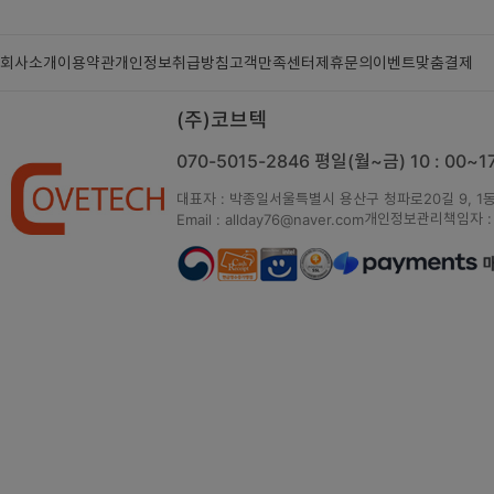
회사소개
이용약관
개인정보취급방침
고객만족센터
제휴문의
이벤트
맞춤결제
(주)코브텍
070-5015-2846
평일(월~금) 10 : 00~
대표자 : 박종일
서울특별시 용산구 청파로20길 9, 1동
개인정보관리책임자 :
Email : allday76@naver.com