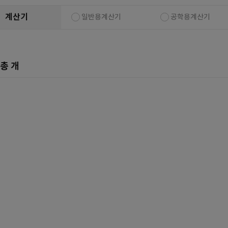
복합기/프린터/사무기기
ODD
계산기
일반용계산기
공학용계산기
케이스
파워
총
개
키보드
마우스
조립비