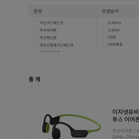
분류
연결방식
무선 PC헤드셋
2.4GHz
3.5mm
무선이어폰
USB
무선헤드폰
USB동글
유무선겸용 PC헤드셋
유무선헤드폰
유선 PC헤드셋
유선이어폰
유선헤드폰
총
개
주변용품
이지넷유비쿼
투스 이어폰
무선이어폰 / 음
20Hz~20kH