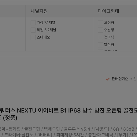
채널지원
마이크형태
가상 7.1채널
고정형
리얼 5.2채널
수납형
스테레오
접이식
탈착형
플렉시블
신
판매인기순
터스 NEXTU 이어비트 B1 IP68 방수 방진 오픈형 골전
 (정품)
악+통화용 / 골전도형 / 백헤드형 / 블루투스 v5.4 / [사운드] / 8Ω / 83dB /
z / 드라이버:골전도 / [배터리] / 최대재생:5시간 / 충전:마그네틱 / [부가] / I