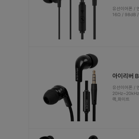
유선이어폰 / 연
16Ω / 98dB
아이리버 B
유선이어폰 / 연
20Hz~20kH
랙,화이트