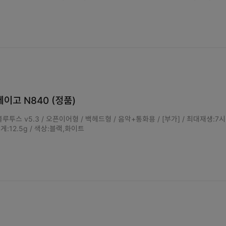
레이고 N840 (정품)
루투스 v5.3 / 오픈이어형 / 백헤드형 / 음악+통화용 / [부가] / 최대재생:7시
무게:12.5g / 색상:블랙,화이트