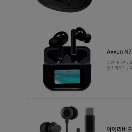
Axxen N
무선이어폰 / 블
변소리듣기 / [
아이리버 BV