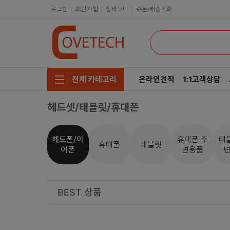
로그인
회원가입
장바구니
주문/배송조회
온라인견적
1:1고객상담
전체 카테고리
헤드셋/태블릿/휴대폰
주요부품/키보드/마우스
CPU
모니터/노트북/데스크탑
RAM
헤드폰/이
휴대폰 주
태
휴대폰
태블릿
어폰
변용품
저장장치/케이블/쿨러
메인보드
네트워크/스피커/영상
VGA
BEST 상품
소프트웨어/멀티탭/공구
SSD
헤드셋/태블릿/휴대폰
HDD