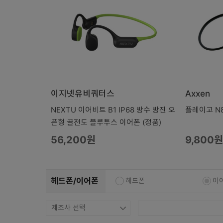
복합기/프린터/사무기기
ODD
케이스
파워
키보드
마우스
이지넷유비쿼터스
Axxen
조립비
NEXTU 이어비트 B1 IP68 방수 방진 오
플레이고 N8
픈형 골전도 블루투스 이어폰 (정품)
56,200원
9,800원
헤드폰/이어폰
헤드폰
이