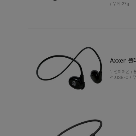
/ 무게:27g
Axxen 플
무선이어폰 / 블
전:USB-C / 