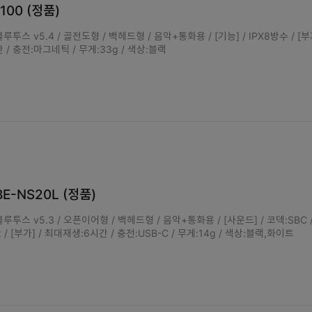
100 (정품)
투스 v5.4 / 골전도형 / 백헤드형 / 음악+통화용 / [기능] / IPX8방수 / [부가
 / 충전:마그네틱 / 무게:33g / 색상:블랙
E-NS20L (정품)
루투스 v5.3 / 오픈이어형 / 백헤드형 / 음악+통화용 / [사운드] / 코덱:SBC / 
 / [부가] / 최대재생:6시간 / 충전:USB-C / 무게:14g / 색상:블랙,화이트