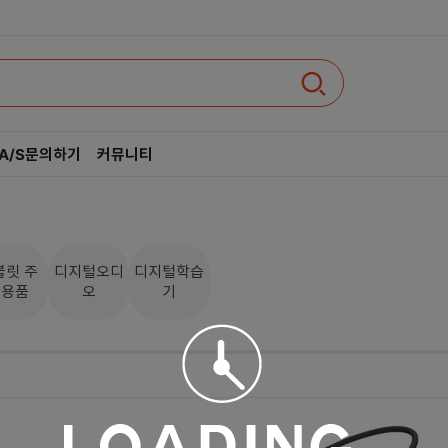
A/S문의하기
커뮤니티
인텔
AMD
블릿 주
디지털오디
디지털학습
변용품
오
기