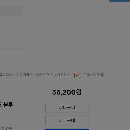
규상품순
높은가격순
낮은가격순
상품명순
품절상품 제외
56,200원
도 블루
장바구니
바로구매
PX8방수