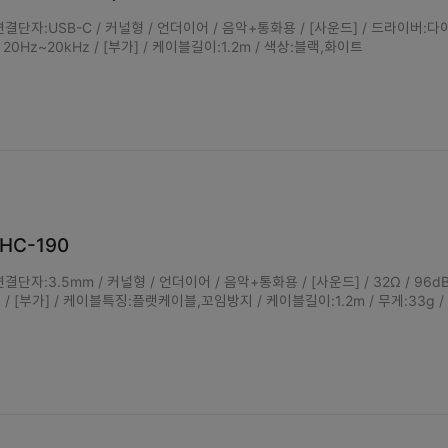
결단자:USB-C / 커널형 / 언더이어 / 음악+통화용 / [사운드] / 드라이버:다
 / 20Hz~20kHz / [부가] / 케이블길이:1.2m / 색상:블랙,화이트
HC-190
결단자:3.5mm / 커널형 / 언더이어 / 음악+통화용 / [사운드] / 32Ω / 96dB
z / [부가] / 케이블특징:플랫케이블,꼬임방지 / 케이블길이:1.2m / 무게:33g /