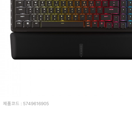
복합기/프린터/사무기기
ODD
케이스
파워
키보드
마우스
조립비
제품코드 : 5749616905