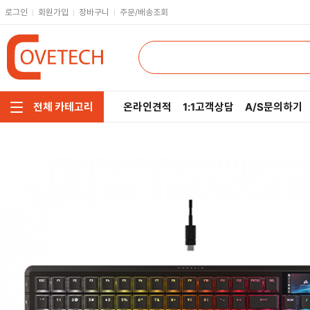
로그인
회원가입
장바구니
주문/배송조회
온라인견적
1:1고객상담
A/S문의하기
전체 카테고리
주요부품/키보드/마우스
CPU
인텔
모니터/노트북/데스크탑
RAM
AMD
저장장치/케이블/쿨러
메인보드
네트워크/스피커/영상
VGA
소프트웨어/멀티탭/공구
SSD
헤드셋/태블릿/휴대폰
HDD