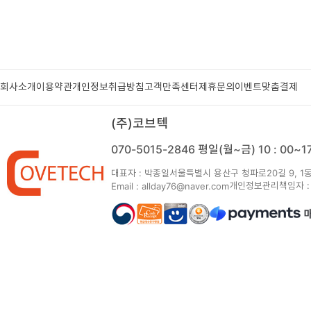
회사소개
이용약관
개인정보취급방침
고객만족센터
제휴문의
이벤트
맞춤결제
(주)코브텍
070-5015-2846
평일(월~금) 10 : 00~
대표자 : 박종일
서울특별시 용산구 청파로20길 9, 1동
개인정보관리책임자 :
Email : allday76@naver.com