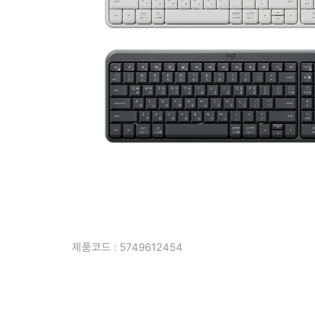
복합기/프린터/사무기기
ODD
케이스
파워
키보드
마우스
조립비
제품코드 : 5749612454