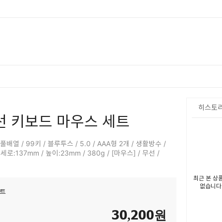
히스토
선 키보드 마우스 세트
배열 / 99키 / 블루투스 / 5.0 / AAA형 2개 / 생활방수 /
로:137mm / 높이:23mm / 380g / [마우스] / 무선 /
최근 본 상
없습니다
세트
30,200
원