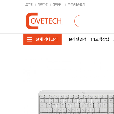
로그인
회원가입
장바구니
주문/배송조회
온라인견적
1:1고객상담
전체 카테고리
주요부품/키보드/마우스
CPU
모니터/노트북/데스크탑
RAM
저장장치/케이블/쿨러
메인보드
네트워크/스피커/영상
VGA
소프트웨어/멀티탭/공구
SSD
헤드셋/태블릿/휴대폰
HDD