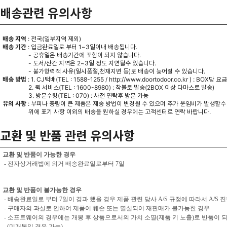
배송관련 유의사항
배송 지역
: 전국(일부지역 제외)
배송 기간
: 입금완료일로 부터 1~3일이내 배송됩니다.
- 공휴일은 배송기간에 포함이 되지 않습니다.
- 도서/산간 지역은 2~3일 정도 지연될수 있습니다.
- 불가항력적 사유(일시품절,천재지변 등)로 배송이 늦어질 수 있습니다.
배송 방법
: 1. CJ택배(TEL : 1588-1255 /
http://www.doortodoor.co.kr
) : BOX당 요
2. 퀵 서비스(TEL : 1600-8980) : 착불로 발송(2BOX 이상 다마스로 발송)
3. 방문수령(TEL : 070) : 사전 연락후 방문 가능
유의 사항
: 부피나 중량이 큰 제품은 제송 방법이 변경될 수 있으며 추가 운임비가 발생할수
위에 표기 사항 이외의 배송을 원하실 경우에는 고객센터로 연락 바랍니다.
교환 및 반품 관련 유의사항
교환 및 반품이 가능한 경우
- 전자상거래법에 의거 배송완료일로부터 7일
교환 및 반품이 불가능한 경우
- 배송완료일로 부터 7일이 경과 했을 경우 제품 관련 당사 A/S 규정에 따라서 A/S 
- 구매자의 과실로 인하여 제품이 훼손 또는 멸실되어 재판매가 불가능한 경우
- 소프트웨어의 경우에는 개봉 후 상품으로서의 가치 소멸(제품 키 노출)로 반품이 
(미개봉일 경우 가능)