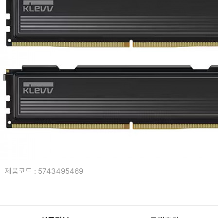
복합기/프린터/사무기기
ODD
케이스
파워
키보드
마우스
조립비
제품코드 : 5743495469