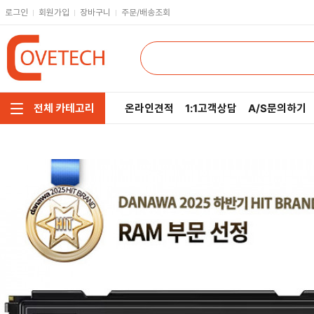
로그인
회원가입
장바구니
주문/배송조회
온라인견적
1:1고객상담
A/S문의하기
전체 카테고리
주요부품/키보드/마우스
CPU
인텔
모니터/노트북/데스크탑
RAM
AMD
저장장치/케이블/쿨러
메인보드
네트워크/스피커/영상
VGA
소프트웨어/멀티탭/공구
SSD
헤드셋/태블릿/휴대폰
HDD