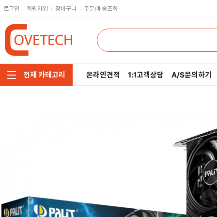
로그인
회원가입
장바구니
주문/배송조회
온라인견적
1:1고객상담
A/S문의하기
전체 카테고리
주요부품/키보드/마우스
CPU
인텔
모니터/노트북/데스크탑
RAM
AMD
저장장치/케이블/쿨러
메인보드
네트워크/스피커/영상
VGA
소프트웨어/멀티탭/공구
SSD
헤드셋/태블릿/휴대폰
HDD