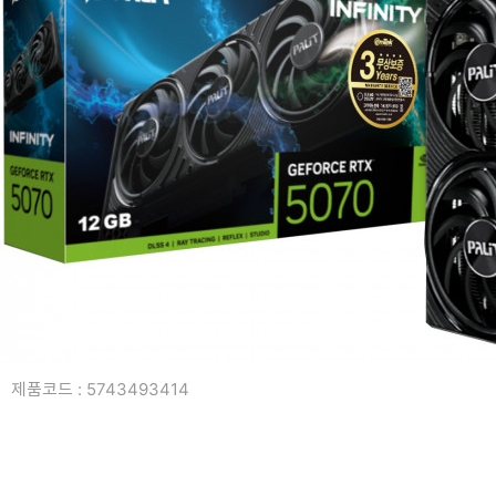
복합기/프린터/사무기기
ODD
케이스
파워
키보드
마우스
조립비
제품코드 : 5743493414