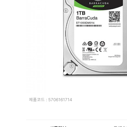
복합기/프린터/사무기기
ODD
케이스
파워
키보드
마우스
조립비
제품코드 : 5706161714