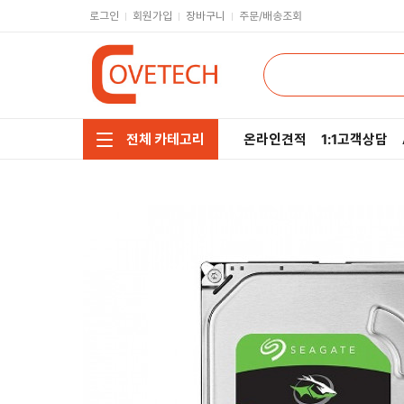
로그인
회원가입
장바구니
주문/배송조회
온라인견적
1:1고객상담
전체 카테고리
주요부품/키보드/마우스
CPU
모니터/노트북/데스크탑
RAM
저장장치/케이블/쿨러
메인보드
네트워크/스피커/영상
VGA
소프트웨어/멀티탭/공구
SSD
헤드셋/태블릿/휴대폰
HDD