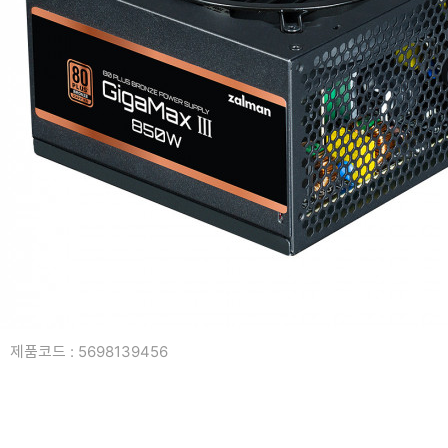
복합기/프린터/사무기기
ODD
케이스
파워
키보드
마우스
조립비
제품코드 : 5698139456