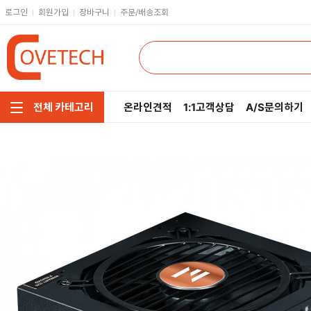
로그인
회원가입
장바구니
주문/배송조회
온라인견적
1:1고객상담
A/S문의하기
전체 카테고리
주요부품/키보드/마우스
CPU
인텔
모니터/노트북/데스크탑
RAM
AMD
저장장치/케이블/쿨러
메인보드
네트워크/스피커/영상
VGA
소프트웨어/멀티탭/공구
SSD
헤드셋/태블릿/휴대폰
HDD