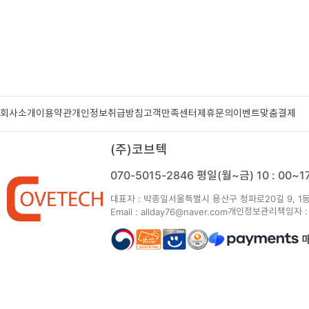
회사소개
이용약관
개인정보취급방침
고객만족센터
제휴문의
이벤트
맞춤결제
(주)코브텍
070-5015-2846
평일(월~금) 10 : 00~
대표자 : 박종일
서울특별시 용산구 청파로20길 9, 1동
개인정보관리책임자 :
Email : allday76@naver.com