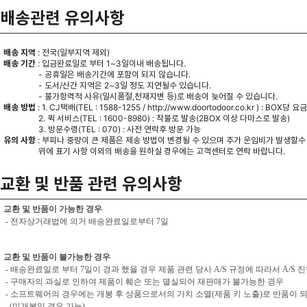
배송관련 유의사항
배송 지역
: 전국(일부지역 제외)
배송 기간
: 입금완료일로 부터 1~3일이내 배송됩니다.
- 공휴일은 배송기간에 포함이 되지 않습니다.
- 도서/산간 지역은 2~3일 정도 지연될수 있습니다.
- 불가항력적 사유(일시품절,천재지변 등)로 배송이 늦어질 수 있습니다.
배송 방법
: 1. CJ택배(TEL : 1588-1255 /
http://www.doortodoor.co.kr
) : BOX당 요
2. 퀵 서비스(TEL : 1600-8980) : 착불로 발송(2BOX 이상 다마스로 발송)
3. 방문수령(TEL : 070) : 사전 연락후 방문 가능
유의 사항
: 부피나 중량이 큰 제품은 제송 방법이 변경될 수 있으며 추가 운임비가 발생할수
위에 표기 사항 이외의 배송을 원하실 경우에는 고객센터로 연락 바랍니다.
교환 및 반품 관련 유의사항
교환 및 반품이 가능한 경우
- 전자상거래법에 의거 배송완료일로부터 7일
교환 및 반품이 불가능한 경우
- 배송완료일로 부터 7일이 경과 했을 경우 제품 관련 당사 A/S 규정에 따라서 A/S 
- 구매자의 과실로 인하여 제품이 훼손 또는 멸실되어 재판매가 불가능한 경우
- 소프트웨어의 경우에는 개봉 후 상품으로서의 가치 소멸(제품 키 노출)로 반품이 
(미개봉일 경우 가능)