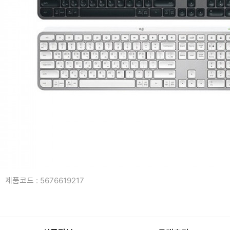
복합기/프린터/사무기기
ODD
케이스
파워
키보드
마우스
조립비
제품코드 : 5676619217