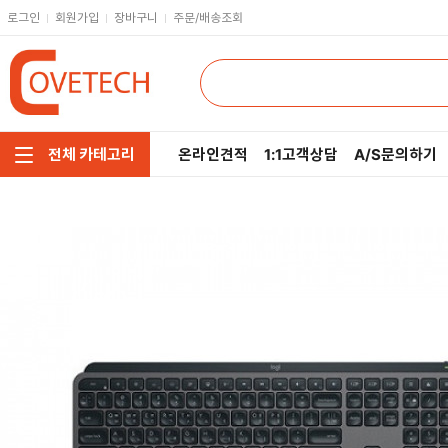
로그인
회원가입
장바구니
주문/배송조회
온라인견적
1:1고객상담
A/S문의하기
전체 카테고리
주요부품/키보드/마우스
CPU
인텔
모니터/노트북/데스크탑
RAM
AMD
저장장치/케이블/쿨러
메인보드
네트워크/스피커/영상
VGA
소프트웨어/멀티탭/공구
SSD
헤드셋/태블릿/휴대폰
HDD