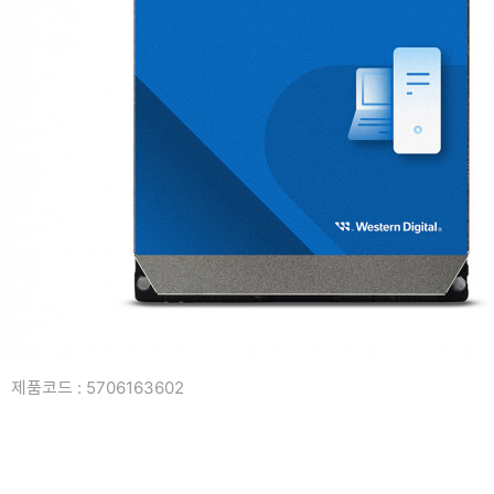
복합기/프린터/사무기기
ODD
케이스
파워
키보드
마우스
조립비
제품코드 : 5706163602