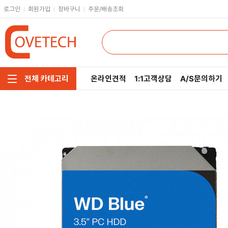
로그인
회원가입
장바구니
주문/배송조회
온라인견적
1:1고객상담
A/S문의하기
전체 카테고리
주요부품/키보드/마우스
CPU
인텔
모니터/노트북/데스크탑
RAM
AMD
저장장치/케이블/쿨러
메인보드
네트워크/스피커/영상
VGA
소프트웨어/멀티탭/공구
SSD
헤드셋/태블릿/휴대폰
HDD