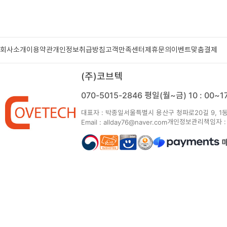
회사소개
이용약관
개인정보취급방침
고객만족센터
제휴문의
이벤트
맞춤결제
(주)코브텍
070-5015-2846
평일(월~금) 10 : 00~
대표자 : 박종일
서울특별시 용산구 청파로20길 9, 1동
개인정보관리책임자 :
Email : allday76@naver.com