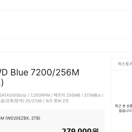
히스토
 WD Blue 7200/256M
)
 SATA3(6Gb/s) / 7,200RPM / 메모리 256MB / 215MB/s /
음(유휴/탐색):25/27dB / A/S 정보:2년
최근 본 상
없습니다
56M (WD20EZBX, 2TB)
279,000
원