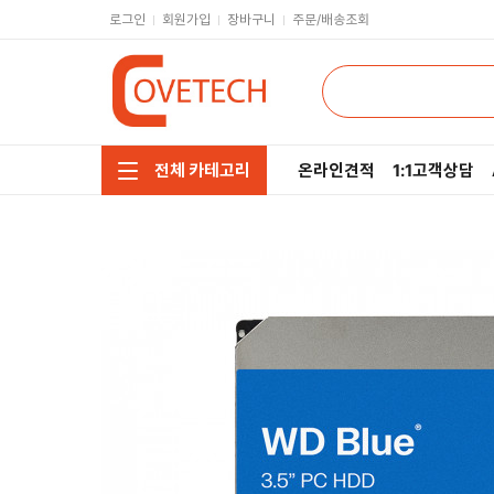
로그인
회원가입
장바구니
주문/배송조회
온라인견적
1:1고객상담
전체 카테고리
주요부품/키보드/마우스
CPU
모니터/노트북/데스크탑
RAM
저장장치/케이블/쿨러
메인보드
네트워크/스피커/영상
VGA
소프트웨어/멀티탭/공구
SSD
헤드셋/태블릿/휴대폰
HDD