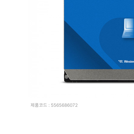
복합기/프린터/사무기기
ODD
케이스
파워
키보드
마우스
조립비
제품코드 : 5565686072