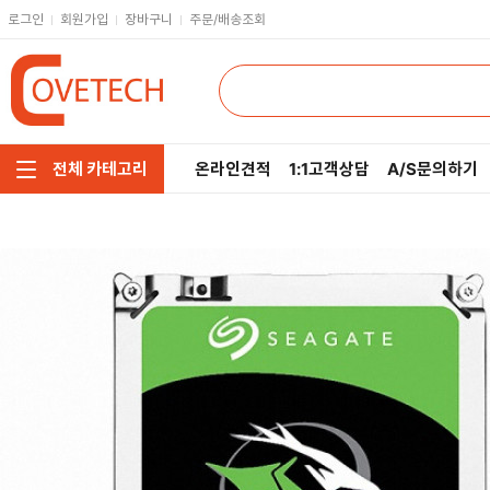
로그인
회원가입
장바구니
주문/배송조회
온라인견적
1:1고객상담
A/S문의하기
전체 카테고리
주요부품/키보드/마우스
CPU
인텔
모니터/노트북/데스크탑
RAM
AMD
저장장치/케이블/쿨러
메인보드
네트워크/스피커/영상
VGA
소프트웨어/멀티탭/공구
SSD
헤드셋/태블릿/휴대폰
HDD