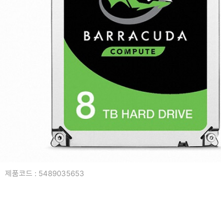
복합기/프린터/사무기기
ODD
케이스
파워
키보드
마우스
조립비
제품코드 : 5489035653