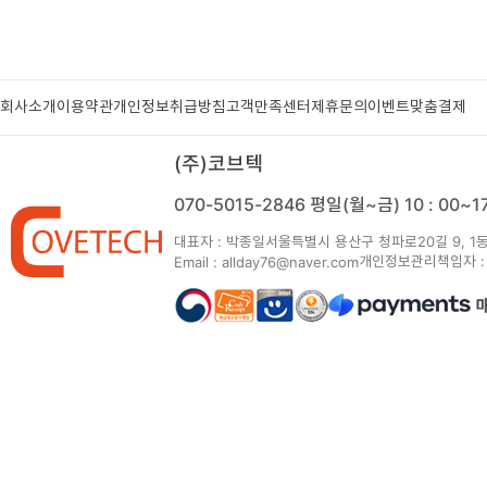
회사소개
이용약관
개인정보취급방침
고객만족센터
제휴문의
이벤트
맞춤결제
(주)코브텍
070-5015-2846
평일(월~금) 10 : 00~
대표자 : 박종일
서울특별시 용산구 청파로20길 9, 1동
개인정보관리책임자 :
Email : allday76@naver.com