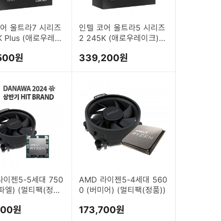
어 울트라7 시리즈
인텔 코어 울트라5 시리즈
K Plus (애로우레이
2 245K (애로우레이크)
레시) (정품)
(정품)
500원
339,200원
라이젠5-5세대 750
AMD 라이젠5-4세대 560
라파엘) (멀티팩(정
0 (버미어) (멀티팩(정품))
200원
173,700원