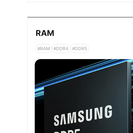
RAM
#RAM
#DDR4
#DDR5