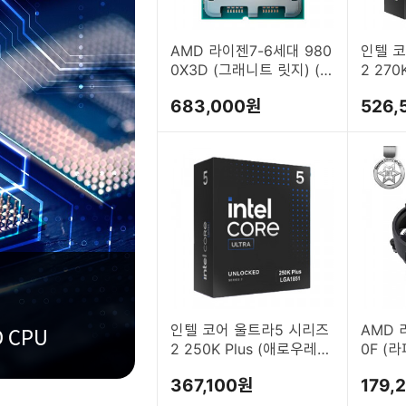
AMD 라이젠7-6세대 980
인텔 코
0X3D (그래니트 릿지) (멀
2 270
티팩(정품))
크 리프
683,000원
526,
인텔 코어 울트라5 시리즈
AMD 
2 250K Plus (애로우레이
0F (
크 리프레시) (정품)
품))
367,100원
179,