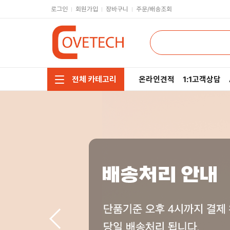
로그인
회원가입
장바구니
주문/배송조회
온라인견적
1:1고객상담
전체 카테고리
주요부품/키보드/마우스
CPU
모니터/노트북/데스크탑
RAM
저장장치/케이블/쿨러
메인보드
네트워크/스피커/영상
VGA
소프트웨어/멀티탭/공구
SSD
헤드셋/태블릿/휴대폰
HDD