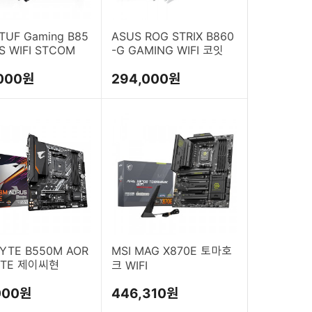
TUF Gaming B85
ASUS ROG STRIX B860
S WIFI STCOM
-G GAMING WIFI 코잇
000원
294,000원
YTE B550M AOR
MSI MAG X870E 토마호
LITE 제이씨현
크 WIFI
000원
446,310원