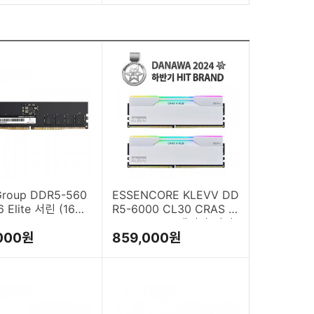
roup DDR5-560
ESSENCORE KLEVV DD
6 Elite 서린 (16G
R5-6000 CL30 CRAS V
RGB WHITE 패키지 서린
000원
859,000원
(32GB(16Gx2))