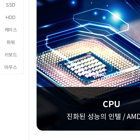
SSD
HDD
케이스
파워
키보드
마우스