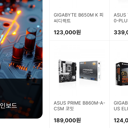
GIGABYTE B650M K 피
ASUS 
0-PLU
씨디렉트
123,000원
339,
ASUS PRIME B860M-A-
GIGAB
CSM 코잇
US E
189,000원
124,