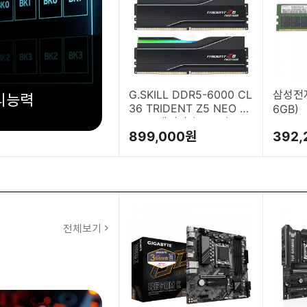
G.SKILL DDR5-6000 CL
삼성전자
36 TRIDENT Z5 NEO R
6GB)
GB J 패키지 (32GB(16G
899,000원
392,
x2))
전체보기