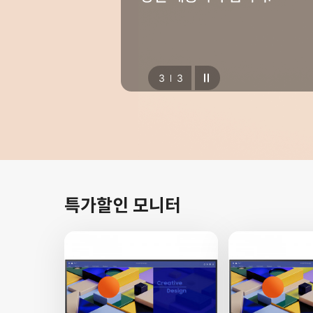
복합기/프린터/사무기기
ODD
케이스
파워
1
3
키보드
마우스
조립비
특가할인 모니터