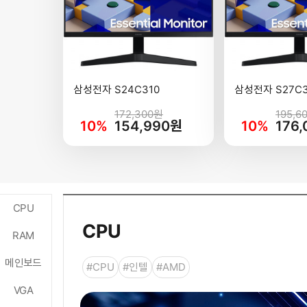
삼성전자 S24C310
삼성전자 S27C3
172,300원
195,6
10%
154,990원
10%
176
CPU
CPU
RAM
메인보드
#CPU
#인텔
#AMD
VGA